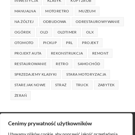
INWESTYCJA
KLASYK
KUP I ZRÓB
MANUALNA
MOTORETRO
MUZEUM
NA ŻÓLTEJ
ODBUDOWA
ODRESTAUROWYWANIE
OGÓREK
OLD
OLDTIMER
OLX
OTOMOTO
PICKUP
PRL
PROJEKT
PROJEKT AUTA
REKONSTRUKCJA
REMONT
RESTAUROWANIE
RETRO
SAMOCHÓD
SPRZEDAJEMY KLASYKI
STARA MOTORYZACJA
STARE JAK NOWE
STRAŻ
TRUCK
ZABYTEK
ŻERAŃ
Cenimy prywatność użytkowników
Używamy plików cookie, aby poprawić jakość przeglądania,