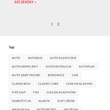
SZCZEGÓŁY »
1
2
Tagi
AUTO
AUTOBUS
AUTO KLASYCZNE
AUTONAPROJEKT
AUTONOSTALGIA
AUTOPLAC
AUTO ZABYTKOWE
BOREWICZ
CAR
CLASSICBOX
CLASSIC CARS
CZAS NA KLASYKA
FIAT126P
FSO
GIEŁDA KLASYKÓW
INWESTYCJA
KLASYK
KUP I ZRÓB
MANUALNA
MOTORETRO
MUZEUM