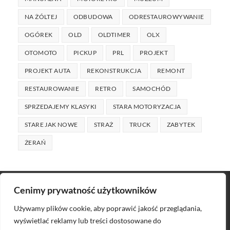
NA ŻÓLTEJ
ODBUDOWA
ODRESTAUROWYWANIE
OGÓREK
OLD
OLDTIMER
OLX
OTOMOTO
PICKUP
PRL
PROJEKT
PROJEKT AUTA
REKONSTRUKCJA
REMONT
RESTAUROWANIE
RETRO
SAMOCHÓD
SPRZEDAJEMY KLASYKI
STARA MOTORYZACJA
STARE JAK NOWE
STRAŻ
TRUCK
ZABYTEK
ŻERAŃ
Cenimy prywatność użytkowników
Używamy plików cookie, aby poprawić jakość przeglądania,
wyświetlać reklamy lub treści dostosowane do